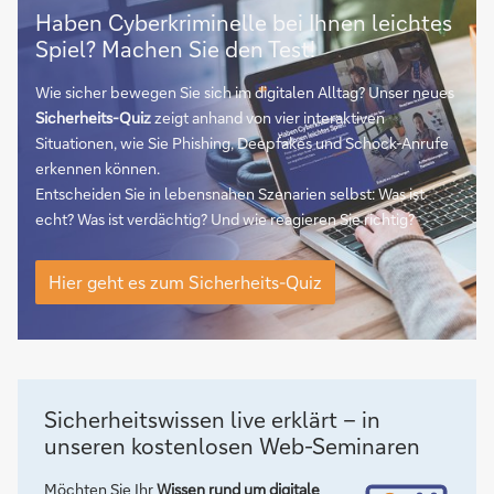
Hier
Haben Cyberkriminelle bei Ihnen leichtes
geht
Spiel? Machen Sie den Test!
es
zum
Wie sicher bewegen Sie sich im digitalen Alltag? Unser neues
Sicherheits-
Sicherheits-Quiz
zeigt anhand von vier interaktiven
Quiz
Situationen, wie Sie Phishing, Deepfakes und Schock-Anrufe
erkennen können.
Entscheiden Sie in lebensnahen Szenarien selbst: Was ist
echt? Was ist verdächtig? Und wie reagieren Sie richtig?
Hier
geht
Hier geht es zum Sicherheits-Quiz
es
zum
Sicherheits-
Quiz
Sicherheitswissen live erklärt – in
unseren kostenlosen Web-Seminaren
Möchten Sie Ihr
Wissen rund um digitale