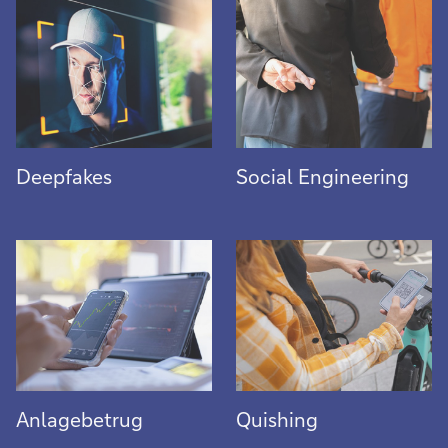
More
More
Deepfakes
Social Engineering
Anlagebetrug
More
Anlagebetrug
Quishing