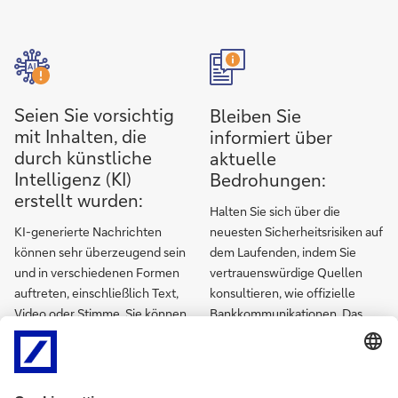
Seien Sie vorsichtig
Bleiben Sie
mit Inhalten, die
informiert über
durch künstliche
aktuelle
Intelligenz (KI)
Bedrohungen:
erstellt wurden:
Halten Sie sich über die
KI-generierte Nachrichten
neuesten Sicherheitsrisiken auf
können sehr überzeugend sein
dem Laufenden, indem Sie
und in verschiedenen Formen
vertrauenswürdige Quellen
auftreten, einschließlich Text,
konsultieren, wie offizielle
Video oder Stimme. Sie können
Bankkommunikationen. Das
sogar vertraute Personen, wie
Verständnis gängiger
Familienmitglieder,
Betrügereien, Phishing-
nachahmen, um glaubwürdiger
Techniken und Betrugsmuster
zu erscheinen. Seien Sie
kann Ihnen helfen, potenzielle